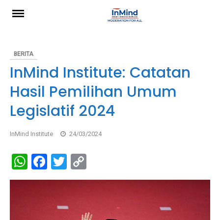
Skip
to
content
BERITA
InMind Institute: Catatan
Hasil Pemilihan Umum
Legislatif 2024
InMind Institute
24/03/2024
W
F
T
C
h
a
wi
o
at
ce
tt
py
s
b
er
Li