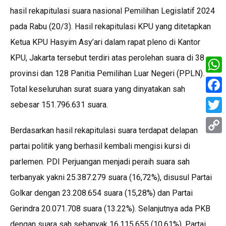
hasil rekapitulasi suara nasional Pemilihan Legislatif 2024
pada Rabu (20/3). Hasil rekapitulasi KPU yang ditetapkan
Ketua KPU Hasyim Asy’ari dalam rapat pleno di Kantor
KPU, Jakarta tersebut terdiri atas perolehan suara di 38
provinsi dan 128 Panitia Pemilihan Luar Negeri (PPLN).
What
Total keseluruhan surat suara yang dinyatakan sah
Face
sebesar 151.796.631 suara.
Twitt
Berdasarkan hasil rekapitulasi suara terdapat delapan
Copy
partai politik yang berhasil kembali mengisi kursi di
Link
parlemen. PDI Perjuangan menjadi peraih suara sah
terbanyak yakni 25.387.279 suara (16,72%), disusul Partai
Golkar dengan 23.208.654 suara (15,28%) dan Partai
Gerindra 20.071.708 suara (13.22%). Selanjutnya ada PKB
dengan suara sah sebanyak 16.115.655 (10,61%), Partai