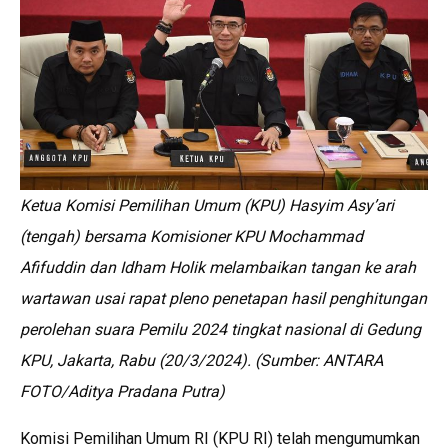
A
o
n
p
o
k
p
k
Ketua Komisi Pemilihan Umum (KPU) Hasyim Asy’ari
(tengah) bersama Komisioner KPU Mochammad
Afifuddin dan Idham Holik melambaikan tangan ke arah
wartawan usai rapat pleno penetapan hasil penghitungan
perolehan suara Pemilu 2024 tingkat nasional di Gedung
KPU, Jakarta, Rabu (20/3/2024). (Sumber: ANTARA
FOTO/Aditya Pradana Putra)
Komisi Pemilihan Umum RI (KPU RI) telah mengumumkan