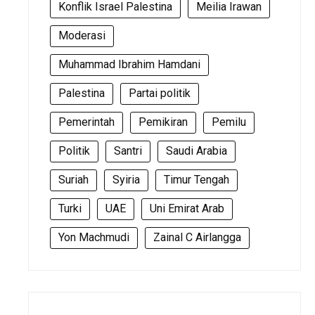
Konflik Israel Palestina
Meilia Irawan
Moderasi
Muhammad Ibrahim Hamdani
Palestina
Partai politik
Pemerintah
Pemikiran
Pemilu
Politik
Santri
Saudi Arabia
Suriah
Syiria
Timur Tengah
Turki
UAE
Uni Emirat Arab
Yon Machmudi
Zainal C Airlangga