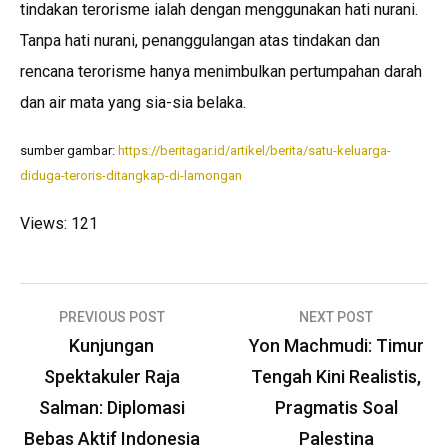
tindakan terorisme ialah dengan menggunakan hati nurani.
Tanpa hati nurani, penanggulangan atas tindakan dan
rencana terorisme hanya menimbulkan pertumpahan darah
dan air mata yang sia-sia belaka.
sumber gambar:
https://beritagar.id/artikel/berita/satu-keluarga-
diduga-teroris-ditangkap-di-lamongan
Views: 121
Post
PREVIOUS POST
NEXT POST
navigation
Kunjungan
Yon Machmudi: Timur
Spektakuler Raja
Tengah Kini Realistis,
Salman: Diplomasi
Pragmatis Soal
Bebas Aktif Indonesia
Palestina