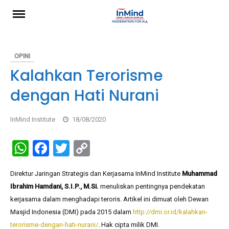
Skip
to
content
OPINI
Kalahkan Terorisme
dengan Hati Nurani
InMind Institute
18/08/2020
W
F
T
C
h
a
wi
o
Direktur Jaringan Strategis dan Kerjasama InMind Institute
Muhammad
at
ce
tt
py
Ibrahim Hamdani, S.I.P., M.Si.
menuliskan pentingnya pendekatan
s
b
er
Li
kerjasama dalam menghadapi teroris. Artikel ini dimuat oleh Dewan
A
o
n
Masjid Indonesia (DMI) pada 2015 dalam
http://dmi.or.id/kalahkan-
terorisme-dengan-hati-nurani/
. Hak cipta milik DMI.