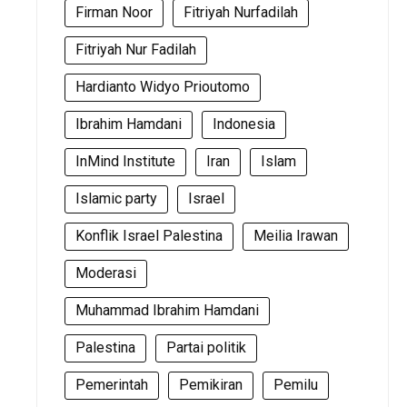
Firman Noor
Fitriyah Nurfadilah
Fitriyah Nur Fadilah
Hardianto Widyo Prioutomo
Ibrahim Hamdani
Indonesia
InMind Institute
Iran
Islam
Islamic party
Israel
Konflik Israel Palestina
Meilia Irawan
Moderasi
Muhammad Ibrahim Hamdani
Palestina
Partai politik
Pemerintah
Pemikiran
Pemilu