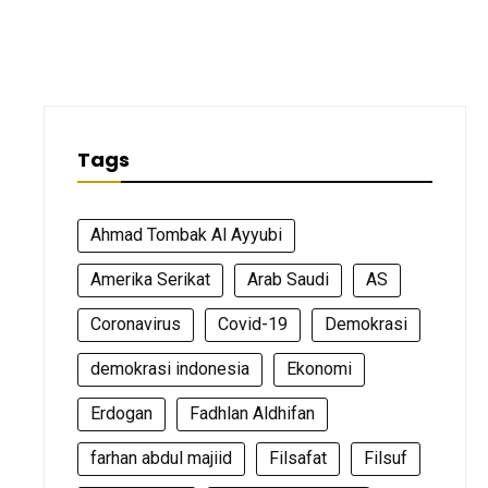
Tags
Ahmad Tombak Al Ayyubi
Amerika Serikat
Arab Saudi
AS
Coronavirus
Covid-19
Demokrasi
demokrasi indonesia
Ekonomi
Erdogan
Fadhlan Aldhifan
farhan abdul majiid
Filsafat
Filsuf