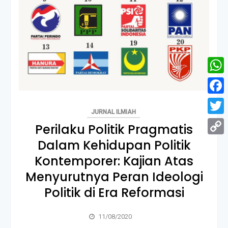
What
Face
JURNAL ILMIAH
Twitt
Perilaku Politik Pragmatis
Dalam Kehidupan Politik
Copy
Kontemporer: Kajian Atas
Link
Menyurutnya Peran Ideologi
Politik di Era Reformasi
11/08/2020