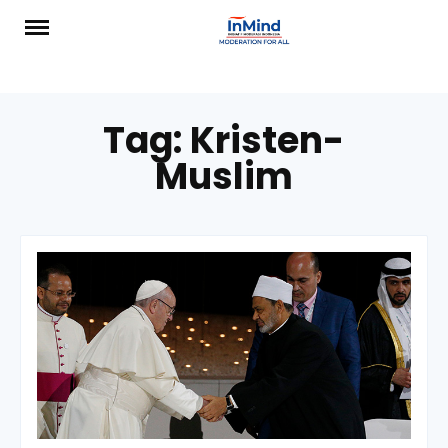
Skip
to
content
Tag:
Kristen-
Muslim