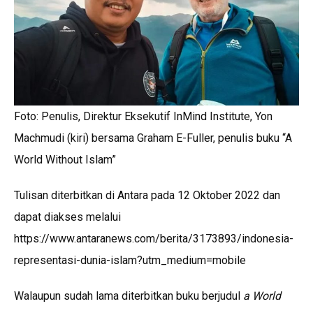
p
o
k
p
k
Foto: Penulis, Direktur Eksekutif InMind Institute, Yon
Machmudi (kiri) bersama Graham E-Fuller, penulis buku “A
World Without Islam”
Tulisan diterbitkan di Antara pada 12 Oktober 2022 dan
dapat diakses melalui
https://www.antaranews.com/berita/3173893/indonesia-
representasi-dunia-islam?utm_medium=mobile
Walaupun sudah lama diterbitkan buku berjudul
a World