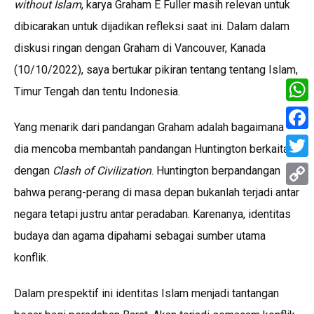
without Islam
, karya Graham E Fuller masih relevan untuk
dibicarakan untuk dijadikan refleksi saat ini. Dalam dalam
diskusi ringan dengan Graham di Vancouver, Kanada
(10/10/2022), saya bertukar pikiran tentang tentang Islam,
Timur Tengah dan tentu Indonesia.
What
Yang menarik dari pandangan Graham adalah bagaimana
Face
dia mencoba membantah pandangan Huntington berkaitan
Twitt
dengan
Clash of Civilization
. Huntington berpandangan
bahwa perang-perang di masa depan bukanlah terjadi antar
Copy
negara tetapi justru antar peradaban. Karenanya, identitas
Link
budaya dan agama dipahami sebagai sumber utama
konflik.
Dalam prespektif ini identitas Islam menjadi tantangan