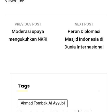
Views: 166
Post
PREVIOUS POST
NEXT POST
navigation
Moderasi upaya
Peran Diplomasi
mengukuhkan NKRI
Masjid Indonesia di
Dunia Internasional
Tags
Ahmad Tombak Al Ayyubi