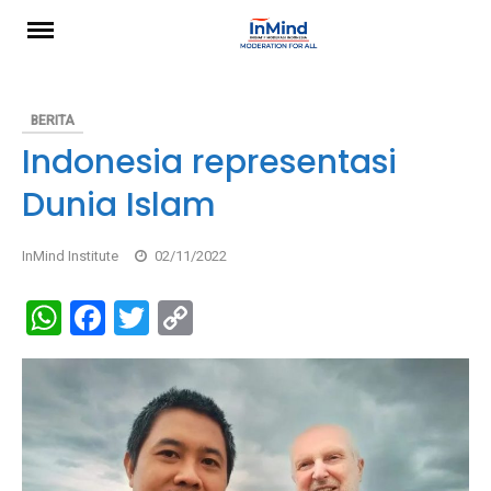
Skip
to
content
BERITA
Indonesia representasi
Dunia Islam
InMind Institute
02/11/2022
W
F
T
C
h
a
wi
o
at
ce
tt
py
s
b
er
Li
A
o
n