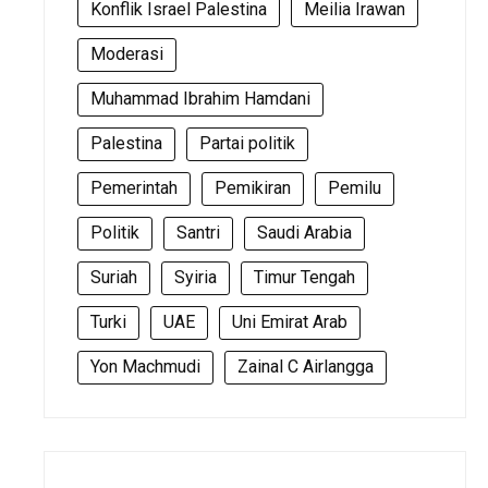
Konflik Israel Palestina
Meilia Irawan
Moderasi
Muhammad Ibrahim Hamdani
Palestina
Partai politik
Pemerintah
Pemikiran
Pemilu
Politik
Santri
Saudi Arabia
Suriah
Syiria
Timur Tengah
Turki
UAE
Uni Emirat Arab
Yon Machmudi
Zainal C Airlangga