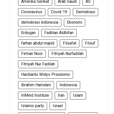
Amerika Serikat
Arab Saudi
AS
Coronavirus
Covid-19
Demokrasi
demokrasi indonesia
Ekonomi
Erdogan
Fadhlan Aldhifan
farhan abdul majiid
Filsafat
Filsuf
Firman Noor
Fitriyah Nurfadilah
Fitriyah Nur Fadilah
Hardianto Widyo Prioutomo
Ibrahim Hamdani
Indonesia
InMind Institute
Iran
Islam
Islamic party
Israel