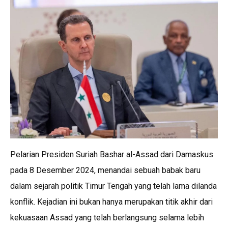
A
o
n
p
o
k
p
k
Pelarian Presiden Suriah Bashar al-Assad dari Damaskus
pada 8 Desember 2024, menandai sebuah babak baru
dalam sejarah politik Timur Tengah yang telah lama dilanda
konflik. Kejadian ini bukan hanya merupakan titik akhir dari
kekuasaan Assad yang telah berlangsung selama lebih