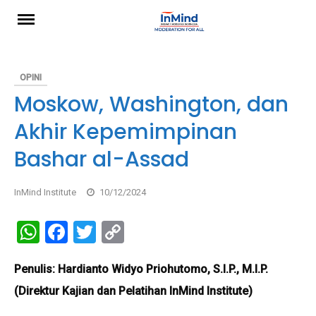
Skip
to
content
OPINI
Moskow, Washington, dan
Akhir Kepemimpinan
Bashar al-Assad
InMind Institute
10/12/2024
W
F
T
C
h
a
wi
o
Penulis: Hardianto Widyo Priohutomo, S.I.P., M.I.P.
at
ce
tt
py
(Direktur Kajian dan Pelatihan InMind Institute)
s
b
er
Li