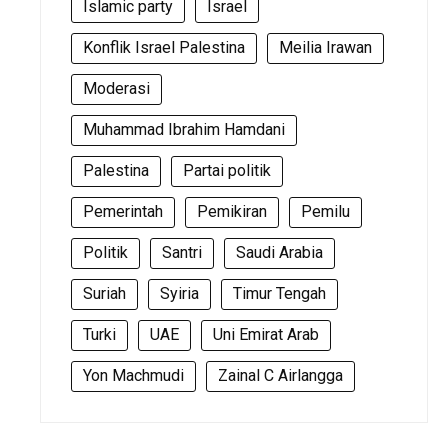
Islamic party
Israel
Konflik Israel Palestina
Meilia Irawan
Moderasi
Muhammad Ibrahim Hamdani
Palestina
Partai politik
Pemerintah
Pemikiran
Pemilu
Politik
Santri
Saudi Arabia
Suriah
Syiria
Timur Tengah
Turki
UAE
Uni Emirat Arab
Yon Machmudi
Zainal C Airlangga