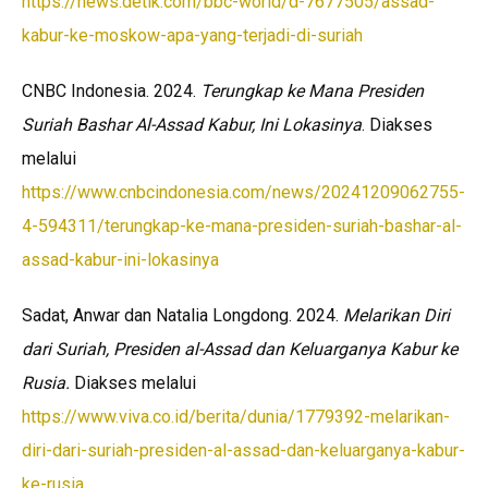
https://news.detik.com/bbc-world/d-7677505/assad-
kabur-ke-moskow-apa-yang-terjadi-di-suriah
CNBC Indonesia. 2024.
Terungkap ke Mana Presiden
Suriah Bashar Al-Assad Kabur, Ini Lokasinya
. Diakses
melalui
https://www.cnbcindonesia.com/news/20241209062755-
4-594311/terungkap-ke-mana-presiden-suriah-bashar-al-
assad-kabur-ini-lokasinya
Sadat, Anwar dan Natalia Longdong. 2024.
Melarikan Diri
dari Suriah, Presiden al-Assad dan Keluarganya Kabur ke
Rusia.
Diakses melalui
https://www.viva.co.id/berita/dunia/1779392-melarikan-
diri-dari-suriah-presiden-al-assad-dan-keluarganya-kabur-
ke-rusia