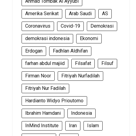
Ahmad Tombak Al Ayyubi
Amerika Serikat
Arab Saudi
AS
Coronavirus
Covid-19
Demokrasi
demokrasi indonesia
Ekonomi
Erdogan
Fadhlan Aldhifan
farhan abdul majiid
Filsafat
Filsuf
Firman Noor
Fitriyah Nurfadilah
Fitriyah Nur Fadilah
Hardianto Widyo Prioutomo
Ibrahim Hamdani
Indonesia
InMind Institute
Iran
Islam