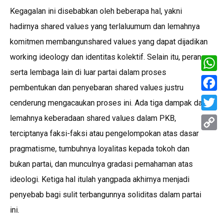
Kegagalan ini disebabkan oleh beberapa hal, yakni
hadirnya shared values yang terlaluumum dan lemahnya
komitmen membangunshared values yang dapat dijadikan
working ideology dan identitas kolektif. Selain itu, peran
serta lembaga lain di luar partai dalam proses
What
pembentukan dan penyebaran shared values justru
Face
cenderung mengacaukan proses ini. Ada tiga dampak dari
lemahnya keberadaan shared values dalam PKB,
Twitt
terciptanya faksi-faksi atau pengelompokan atas dasar
Copy
pragmatisme, tumbuhnya loyalitas kepada tokoh dan
Link
bukan partai, dan munculnya gradasi pemahaman atas
ideologi. Ketiga hal itulah yangpada akhirnya menjadi
penyebab bagi sulit terbangunnya soliditas dalam partai
ini.