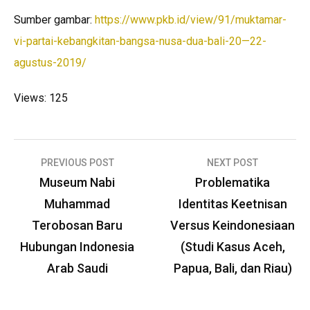
Sumber gambar:
https://www.pkb.id/view/91/muktamar-
vi-partai-kebangkitan-bangsa-nusa-dua-bali-20—22-
agustus-2019/
Views: 125
Post
PREVIOUS POST
NEXT POST
navigation
Museum Nabi
Problematika
Muhammad
Identitas Keetnisan
Terobosan Baru
Versus Keindonesiaan
Hubungan Indonesia
(Studi Kasus Aceh,
Arab Saudi
Papua, Bali, dan Riau)