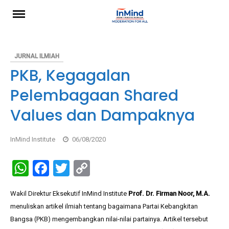
Skip
to
content
JURNAL ILMIAH
PKB, Kegagalan
Pelembagaan Shared
Values dan Dampaknya
InMind Institute
06/08/2020
W
F
T
C
h
a
wi
o
Wakil Direktur Eksekutif InMind Institute
Prof. Dr. Firman Noor, M.A.
at
ce
tt
py
menuliskan artikel ilmiah tentang bagaimana Partai Kebangkitan
s
b
er
Li
Bangsa (PKB) mengembangkan nilai-nilai partainya. Artikel tersebut