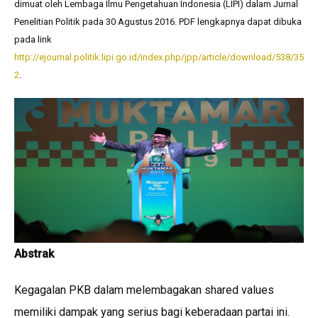
A
o
n
dimuat oleh Lembaga Ilmu Pengetahuan Indonesia (LIPI) dalam Jurnal
p
o
k
Penelitian Politik pada 30 Agustus 2016. PDF lengkapnya dapat dibuka
pada link
p
k
http://ejournal.politik.lipi.go.id/index.php/jpp/article/download/538/35
2
.
Abstrak
Kegagalan PKB dalam melembagakan shared values
memiliki dampak yang serius bagi keberadaan partai ini.