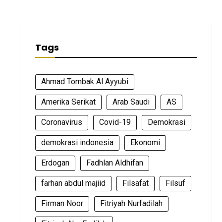
Tags
Ahmad Tombak Al Ayyubi
Amerika Serikat
Arab Saudi
AS
Coronavirus
Covid-19
Demokrasi
demokrasi indonesia
Ekonomi
Erdogan
Fadhlan Aldhifan
farhan abdul majiid
Filsafat
Filsuf
Firman Noor
Fitriyah Nurfadilah